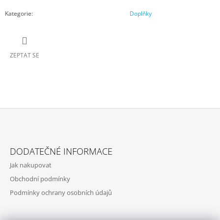
Kategorie
:
Doplňky
ZEPTAT SE
Z
Á
DODATEČNÉ INFORMACE
P
Jak nakupovat
A
Obchodní podmínky
T
Podmínky ochrany osobních údajů
Í