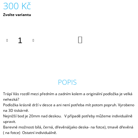
300 Kč
Měrná
Zvolte variantu
cena:
DO
KOŠÍKU
POPIS
Trápí Vás rozdíl mezi předním a zadním kolem a originální podložka je velká
nehezká?
Podložka krásně drží v desce a ani není potřeba mít potom popruh. Vyrobeno
na 3D tiskárně.
Nejnižší bod je 20mm nad deskou. V případě potřeby můžeme individuálně
upravit.
Barevné možnosti bílá, černá, dřevěná(jako deska- na fotce), tmavě dřevěná
( na fotce) Ostatní individuálně.