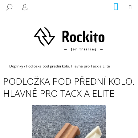
K
Přejít
NÁKUP
M
HLEDAT
na
KOŠÍK
O
PŘIHLÁŠENÍ
ZPĚT
ZPĚT
obsah
Š
Í
C
K
O
P
O
T
Domů
Doplňky
/
Podložka pod přední kolo. Hlavně pro Tacx a Elite
Ř
PODLOŽKA POD PŘEDNÍ KOLO.
E
B
HLAVNĚ PRO TACX A ELITE
U
J
E
T
E
N