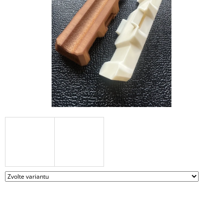
A
J
Í
T
?
HLEDAT